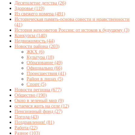
Десятилетие детства
(26)
Здоровье
(119)
Из свежего номера
(491)
Историческая память-основа совести и нравственности
(41)
История женсоветов России: от истоков к будущему
(3)
Конкурсы
(140)
Недвижимость
(44)
Новости района
(203)
ЖКХ
(6)
Культура
(18)
Образование
(49)
Официально
(66)
Происшествия
(41)
Район в лицах
(5)
Спорт
(5)
Новости региона
(677)
Общество
(190)
Окно в зеленый мир
(9)
остаемся жить на селе
(12)
Пенсионный фонд
(27)
Погода
(43)
Поздравления!
(81)
Работа
(22)
Разное
(103)