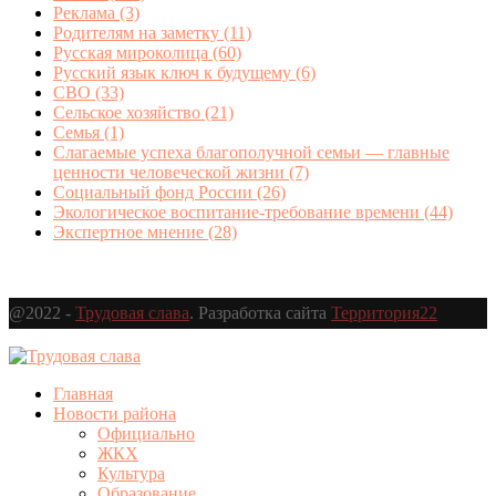
Реклама
(3)
Родителям на заметку
(11)
Русская мироколица
(60)
Русский язык ключ к будущему
(6)
СВО
(33)
Сельское хозяйство
(21)
Семья
(1)
Слагаемые успеха благополучной семьи — главные
ценности человеческой жизни
(7)
Социальный фонд России
(26)
Экологическое воспитание-требование времени
(44)
Экспертное мнение
(28)
@2022 -
Трудовая слава
. Разработка сайта
Территория22
Главная
Новости района
Официально
ЖКХ
Культура
Образование