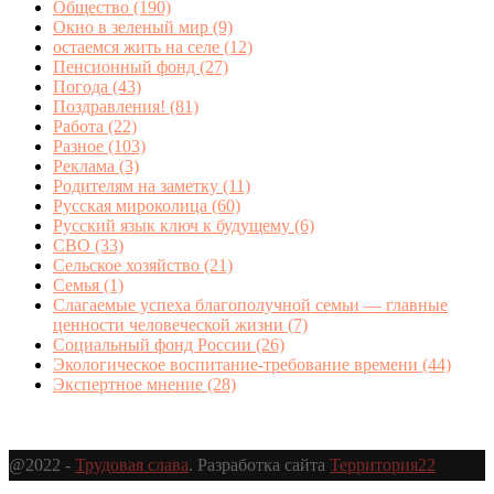
Общество
(190)
Окно в зеленый мир
(9)
остаемся жить на селе
(12)
Пенсионный фонд
(27)
Погода
(43)
Поздравления!
(81)
Работа
(22)
Разное
(103)
Реклама
(3)
Родителям на заметку
(11)
Русская мироколица
(60)
Русский язык ключ к будущему
(6)
СВО
(33)
Сельское хозяйство
(21)
Семья
(1)
Слагаемые успеха благополучной семьи — главные
ценности человеческой жизни
(7)
Социальный фонд России
(26)
Экологическое воспитание-требование времени
(44)
Экспертное мнение
(28)
@2022 -
Трудовая слава
. Разработка сайта
Территория22