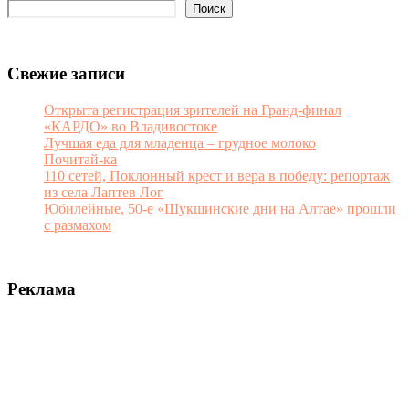
Поиск
Свежие записи
Открыта регистрация зрителей на Гранд-финал
«КАРДО» во Владивостоке
Лучшая еда для младенца – грудное молоко
Почитай-ка
110 сетей, Поклонный крест и вера в победу: репортаж
из села Лаптев Лог
Юбилейные, 50-е «Шукшинские дни на Алтае» прошли
с размахом
Реклама