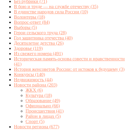
Без рубрики
(71)
В бою и труде — на службе отечеству
(35)
В единстве народов сила России
(10)
Волонтеры
(18)
Вопрос-ответ
(84)
Выборы
(5)
Герои сельского труда
(28)
Год защитника отечества
(40)
Десятилетие детства
(26)
Здоровье
(119)
Из свежего номера
(491)
Историческая память-основа совести и нравственности
(41)
История женсоветов России: от истоков к будущему
(3)
Конкурсы
(140)
Недвижимость
(44)
Новости района
(203)
ЖКХ
(6)
Культура
(18)
Образование
(49)
Официально
(66)
Происшествия
(41)
Район в лицах
(5)
Спорт
(5)
Новости региона
(677)