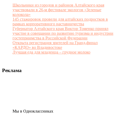
Школьники из городов и районов Алтайского края
участвовали в 26-м фестивале экологов «Зеленые
колокола»
145 стажировок провели для алтайских подростков в
рамках корпоративного наставничества
Губернатор Алтайского края Виктор Томенко принял
участие в совещании по развитию туризма и индустрии
гостеприимства в Российской Федерации
Открыта регистрация зрителей на Гранд-финал
«КАРДО» во Владивостоке
Лучшая еда для младенца – грудное молоко
Реклама
Мы в Одноклассниках