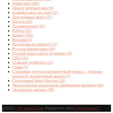
Общество
(190)
Окно в зеленый мир
(9)
остаемся жить на селе
(12)
Пенсионный фонд
(27)
Погода
(43)
Поздравления!
(81)
Работа
(22)
Разное
(103)
Реклама
(3)
Родителям на заметку
(11)
Русская мироколица
(60)
Русский язык ключ к будущему
(6)
СВО
(33)
Сельское хозяйство
(21)
Семья
(1)
Слагаемые успеха благополучной семьи — главные
ценности человеческой жизни
(7)
Социальный фонд России
(26)
Экологическое воспитание-требование времени
(44)
Экспертное мнение
(28)
@2022 -
Трудовая слава
. Разработка сайта
Территория22