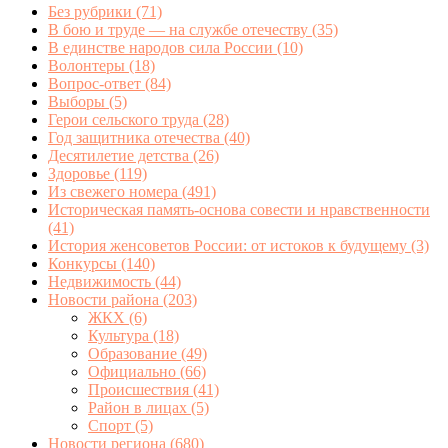
Без рубрики
(71)
В бою и труде — на службе отечеству
(35)
В единстве народов сила России
(10)
Волонтеры
(18)
Вопрос-ответ
(84)
Выборы
(5)
Герои сельского труда
(28)
Год защитника отечества
(40)
Десятилетие детства
(26)
Здоровье
(119)
Из свежего номера
(491)
Историческая память-основа совести и нравственности
(41)
История женсоветов России: от истоков к будущему
(3)
Конкурсы
(140)
Недвижимость
(44)
Новости района
(203)
ЖКХ
(6)
Культура
(18)
Образование
(49)
Официально
(66)
Происшествия
(41)
Район в лицах
(5)
Спорт
(5)
Новости региона
(680)