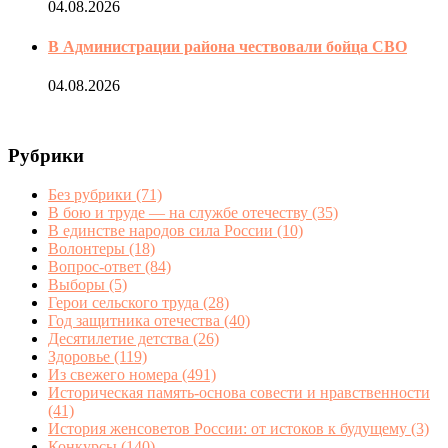
04.08.2026
В Администрации района чествовали бойца СВО
04.08.2026
Рубрики
Без рубрики
(71)
В бою и труде — на службе отечеству
(35)
В единстве народов сила России
(10)
Волонтеры
(18)
Вопрос-ответ
(84)
Выборы
(5)
Герои сельского труда
(28)
Год защитника отечества
(40)
Десятилетие детства
(26)
Здоровье
(119)
Из свежего номера
(491)
Историческая память-основа совести и нравственности
(41)
История женсоветов России: от истоков к будущему
(3)
Конкурсы
(140)