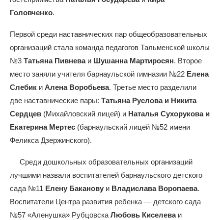
Головченко
.
Первой среди наставнических пар общеобразовательных
организаций стала команда педагогов Тальменской школы
№3
Татьяна Пивнева
и
Шушанна Мартиросян
. Второе
место заняли учителя барнаульской гимназии №22
Елена
Слебик
и
Алена Воробьева
. Третье место разделили
две наставнические пары:
Татьяна Руслова и Никита
Сердцев
(Михайловский лицей) и
Наталья Сухорукова и
Екатерина Мертес
(барнаульский лицей №52 имени
Феликса Дзержинского).
Среди дошкольных образовательных организаций
лучшими назвали воспитателей барнаульского детского
сада №11
Елену Баканову
и
Владислава Воропаева
.
Воспитатели Центра развития ребенка — детского сада
№57 «Аленушка» Рубцовска
Любовь Киселева
и