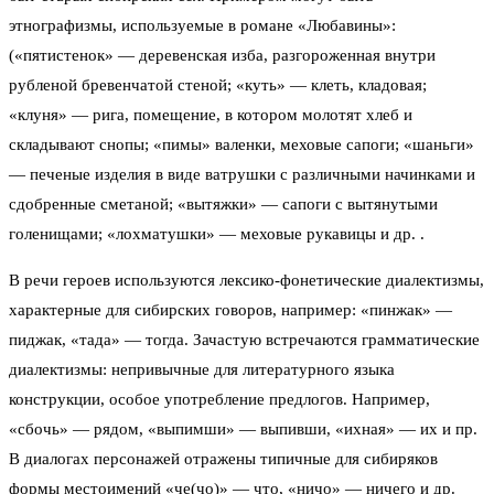
этнографизмы, используемые в романе «Любавины»:
(«пятистенок» — деревенская изба, разгороженная внутри
рубленой бревенчатой стеной; «куть» — клеть, кладовая;
«клуня» — рига, помещение, в котором молотят хлеб и
складывают снопы; «пимы» валенки, меховые сапоги; «шаньги»
— печеные изделия в виде ватрушки с различными начинками и
сдобренные сметаной; «вытяжки» — сапоги с вытянутыми
голенищами; «лохматушки» — меховые рукавицы и др. .
В речи героев используются лексико-фонетические диалектизмы,
характерные для сибирских говоров, например: «пинжак» —
пиджак, «тада» — тогда. Зачастую встречаются грамматические
диалектизмы: непривычные для литературного языка
конструкции, особое употребление предлогов. Например,
«сбочь» — рядом, «выпимши» — выпивши, «ихная» — их и пр.
В диалогах персонажей отражены типичные для сибиряков
формы местоимений «че(чо)» — что, «ничо» — ничего и др.