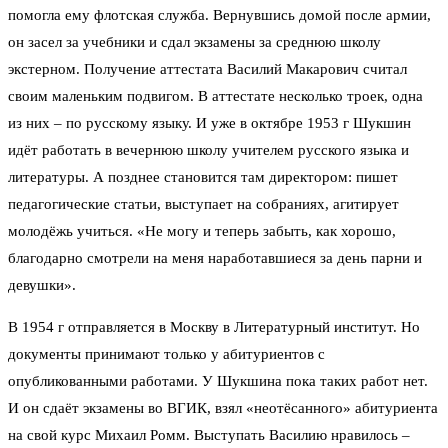
помогла ему флотская служба. Вернувшись домой после армии,
он засел за учебники и сдал экзамены за среднюю школу
экстерном. Получение аттестата Василий Макарович считал
своим маленьким подвигом. В аттестате несколько троек, одна
из них – по русскому языку. И уже в октябре 1953 г Шукшин
идёт работать в вечернюю школу учителем русского языка и
литературы. А позднее становится там директором: пишет
педагогические статьи, выступает на собраниях, агитирует
молодёжь учиться. «Не могу и теперь забыть, как хорошо,
благодарно смотрели на меня наработавшиеся за день парни и
девушки».
В 1954 г отправляется в Москву в Литературный институт. Но
документы принимают только у абитуриентов с
опубликованными работами. У Шукшина пока таких работ нет.
И он сдаёт экзамены во ВГИК, взял «неотёсанного» абитуриента
на свой курс Михаил Ромм. Выступать Василию нравилось –