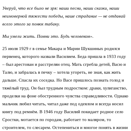
Уверуй, что все было не зря: наши песни, наши сказки, наши
неимоверной тяжести победы, наше страдание — не отдавай
всего этого за понюх табаку.
Мы умели жить. Помни это. Будь человеком».
25 июля 1929 г в семье Макара и Марии Шукшиных родился
первенец, которого назвали Василием. Беда пришла в 1933 году
– был арестован и расстрелян отец. Мать сгребла детей, Васю и
Талю, и забралась в печку – хотела угореть, не зная, как жить
дальше. Спасла их соседка. Но Васе пришлось познать голод и
тяжёлый труд. Он был трудным подростком: драки, хулиганство,
проделки на фоне обостренного чувства справедливости. Однако
мальчик любил читать, читал даже под одеялом и всегда носил
книгу под ремнём. В 1946 году Василий покидает родное село
Сростки, мотается по городам, работает то маляром, то
строителем, то слесарем. Остепениться и многое понять в жизни