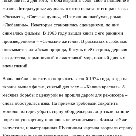
позабавить, а для того, чтобы выразить себя, своё отношение к
жизни. Литературные журналы охотно печатают его рассказы:
«Экзамен», «Светлые души», «Племянник главбуха», роман
«Любавины». Некоторые становились сценариями, по ним
снимались фильмы. В 1963 году вышла книга с его ранними
произведениями – «Сельские жители». В рассказах с любовью
описывается алтайская природа, Катунь и её острова, деревня
его детства, гармоничный и счастливый мир, полный дивных
впечатлений.
Волна любви к писателю поднялась весной 1974 года, когда на
экраны вышел фильм, снятый для всех – «Калина красная». 8
месяцев борьбы с цензурой не прошли даром для режиссёра –
снова обострилась язва. На приёмке требовали сократить
монолог матери, убрать сцену «бордельеро», хор зэков на зоне –
порезанную картину пришлось перезаписывать. Фильм всё же
выпустили, и выстраданная Шукшиным картина взорвала страну.
Участникам съёмки запомнились «каким-то диким напором,