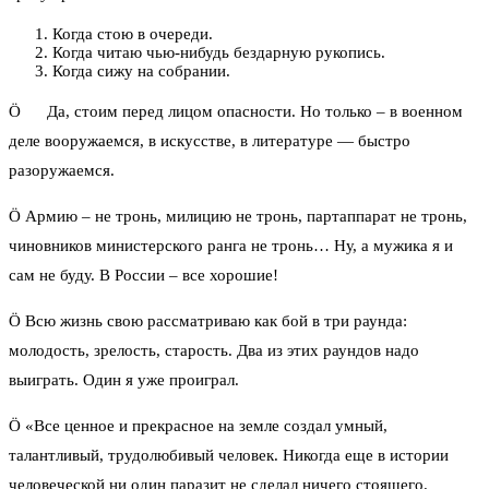
Когда стою в очереди.
Когда читаю чью-нибудь бездарную рукопись.
Когда сижу на собрании.
Ö Да, стоим перед лицом опасности. Но только – в военном
деле вооружаемся, в искусстве, в литературе — быстро
разоружаемся.
Ö Армию – не тронь, милицию не тронь, партаппарат не тронь,
чиновников министерского ранга не тронь… Ну, а мужика я и
сам не буду. В России – все хорошие!
Ö Всю жизнь свою рассматриваю как бой в три раунда:
молодость, зрелость, старость. Два из этих раундов надо
выиграть. Один я уже проиграл.
Ö «Все ценное и прекрасное на земле создал умный,
талантливый, трудолюбивый человек. Никогда еще в истории
человеческой ни один паразит не сделал ничего стоящего.