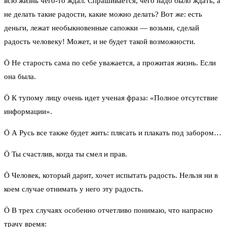
всю жизнь чего-то ждал. Спрашивается, чего надо было ждать, а
не делать такие радости, какие можно делать? Вот же: есть
деньги, лежат необыкновенные сапожки — возьми, сделай
радость человеку! Может, и не будет такой возможности.
Ö Не старость сама по себе уважается, а прожитая жизнь. Если
она была.
Ö К тупому лицу очень идет ученая фраза: «Полное отсутствие
информации».
Ö А Русь все также будет жить: плясать и плакать под забором…
Ö Ты счастлив, когда ты смел и прав.
Ö Человек, который дарит, хочет испытать радость. Нельзя ни в
коем случае отнимать у него эту радость.
Ö В трех случаях особенно отчетливо понимаю, что напрасно
трачу время: