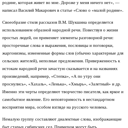
родине, которая живет во мне. Дороже у меня ничего нет», —
написал Василий Макарович в статье «Слово о «малой родине».
Своеобразие стиля рассказов В.М. Шукшина определяется
использованием образной народной речи. Повествуя о жизни
простых людей, он применяет элементы разговорной речи:
просторечные слова и выражения, пословицы и поговорки,
жаргонизмы, измененные формы слов (обычно характерные для
сельских жителей), неполные предложения. Приверженность к
истокам народной речи зачастую сказывается и на названиях
произведений, например, «Степка», «А по утру они
проснулись», «Хахаль», «Ленька», «Хмырь», «Залетный» и др.
Именно эти черты определяют творчество писателя, как яркое и
самобытное явление. Его неповторимость в нестандартном
восприятии мира, особом взгляде на русского человека.
Немалую группу составляют диалектные слова, изображающие
быт старых сибирских сел. Примером могут быть