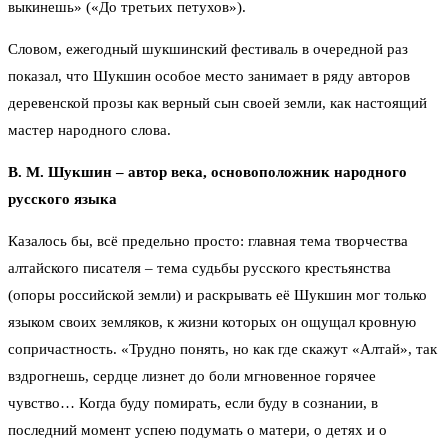
выкинешь» («До третьих петухов»).
Словом, ежегодный шукшинский фестиваль в очередной раз
показал, что Шукшин особое место занимает в ряду авторов
деревенской прозы как верный сын своей земли, как настоящий
мастер народного слова.
В. М. Шукшин – автор века,
основоположник народного
русского языка
Казалось бы, всё предельно просто: главная тема творчества
алтайского писателя – тема судьбы русского крестьянства
(опоры российской земли) и раскрывать её Шукшин мог только
языком своих земляков, к жизни которых он ощущал кровную
сопричастность. «Трудно понять, но как где скажут «Алтай», так
вздрогнешь, сердце лизнет до боли мгновенное горячее
чувство… Когда буду помирать, если буду в сознании, в
последний момент успею подумать о матери, о детях и о