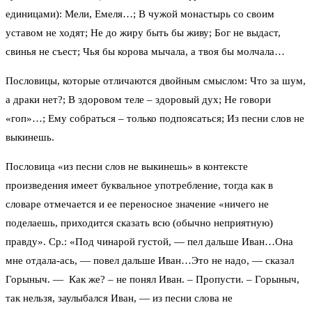
единицами): Мели, Емеля…; В чужой монастырь со своим
уставом не ходят; Не до жиру быть бы живу; Бог не выдаст,
свинья не съест; Чья бы корова мычала, а твоя бы молчала…
Пословицы, которые отличаются двойным смыслом: Что за шум,
а драки нет?; В здоровом теле – здоровый дух; Не говори
«гоп»…; Ему собраться – только подпоясаться; Из песни слов не
выкинешь.
Пословица «из песни слов не выкинешь» в контексте
произведения имеет буквальное употребление, тогда как в
словаре отмечается и ее переносное значение «ничего не
поделаешь, приходится сказать всю (обычно неприятную)
правду». Ср.: «Под чинарой густой, — пел дальше Иван…Она
мне отдала-ась, — повел дальше Иван…Это не надо, — сказал
Горыныч. — Как же? – не понял Иван. – Пропусти. – Горыныч,
так нельзя, заулыбался Иван, — из песни слова не