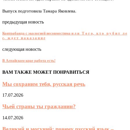
Выпуск подготовила Тамара Яковлева.
предыдущая новость
Контрабанда с экологией несовместима и л и Т о г о, к т о р у б и т л е
с, ж д е т н а к а з а н и е
следующая новость
В Алтайском крае работа есть!
ВАМ ТАКЖЕ МОЖЕТ ПОНРАВИТЬСЯ
Мы сохраним тебя, русская речь
17.07.2026
Чьей страны ты гражданин?
14.07.2026
Великий и могучий: почему русский язык –