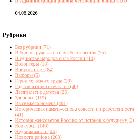
В Администрации района чествовали бойца СВО
04.08.2026
Рубрики
Без рубрики
(71)
В бою и труде — на службе отечеству
(35)
В единстве народов сила России
(10)
Волонтеры
(18)
Вопрос-ответ
(84)
Выборы
(5)
Герои сельского труда
(28)
Год защитника отечества
(40)
Десятилетие детства
(26)
Здоровье
(119)
Из свежего номера
(491)
Историческая память-основа совести и нравственности
(41)
История женсоветов России: от истоков к будущему
(3)
Конкурсы
(140)
Недвижимость
(44)
Новости района
(203)