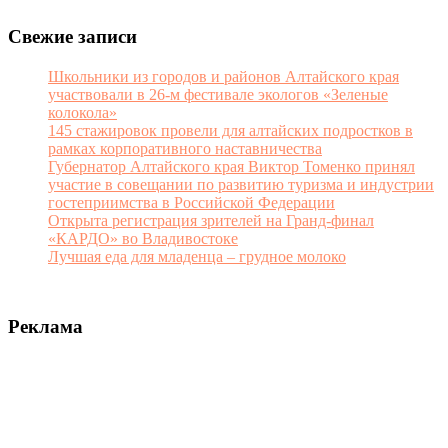
Свежие записи
Школьники из городов и районов Алтайского края
участвовали в 26-м фестивале экологов «Зеленые
колокола»
145 стажировок провели для алтайских подростков в
рамках корпоративного наставничества
Губернатор Алтайского края Виктор Томенко принял
участие в совещании по развитию туризма и индустрии
гостеприимства в Российской Федерации
Открыта регистрация зрителей на Гранд-финал
«КАРДО» во Владивостоке
Лучшая еда для младенца – грудное молоко
Реклама