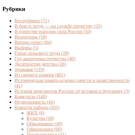
Рубрики
Без рубрики
(71)
В бою и труде — на службе отечеству
(35)
В единстве народов сила России
(10)
Волонтеры
(18)
Вопрос-ответ
(84)
Выборы
(5)
Герои сельского труда
(28)
Год защитника отечества
(40)
Десятилетие детства
(26)
Здоровье
(119)
Из свежего номера
(491)
Историческая память-основа совести и нравственности
(41)
История женсоветов России: от истоков к будущему
(3)
Конкурсы
(140)
Недвижимость
(44)
Новости района
(203)
ЖКХ
(6)
Культура
(18)
Образование
(49)
Официально
(66)
Происшествия
(41)