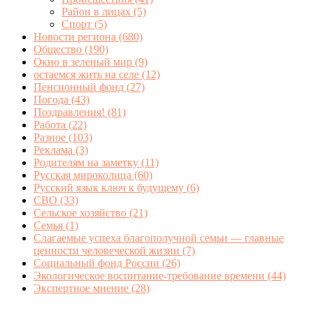
Район в лицах
(5)
Спорт
(5)
Новости региона
(680)
Общество
(190)
Окно в зеленый мир
(9)
остаемся жить на селе
(12)
Пенсионный фонд
(27)
Погода
(43)
Поздравления!
(81)
Работа
(22)
Разное
(103)
Реклама
(3)
Родителям на заметку
(11)
Русская мироколица
(60)
Русский язык ключ к будущему
(6)
СВО
(33)
Сельское хозяйство
(21)
Семья
(1)
Слагаемые успеха благополучной семьи — главные
ценности человеческой жизни
(7)
Социальный фонд России
(26)
Экологическое воспитание-требование времени
(44)
Экспертное мнение
(28)