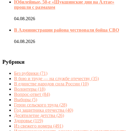
Юбилейные, 50-е «Шукшинские дни на Алтае»
прошли с размахом
04.08.2026
В Администрации района чествовали бойца СВО
04.08.2026
Рубрики
Без рубрики
(71)
В бою и труде — на службе отечеству
(35)
В единстве народов сила России
(10)
Волонтеры
(18)
Вопрос-ответ
(84)
Выборы
(5)
Герои сельского труда
(28)
Год защитника отечества
(40)
Десятилетие детства
(26)
Здоровье
(119)
Из свежего номера
(491)