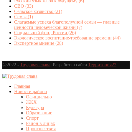
Русский язык ключ к будущему
(6)
СВО
(33)
Сельское хозяйство
(21)
Семья
(1)
Слагаемые успеха благополучной семьи — главные
ценности человеческой жизни
(7)
Социальный фонд России
(26)
Экологическое воспитание-требование времени
(44)
Экспертное мнение
(28)
@2022 -
Трудовая слава
. Разработка сайта
Территория22
Главная
Новости района
Официально
ЖКХ
Культура
Образование
Спорт
Район в лицах
Происшествия