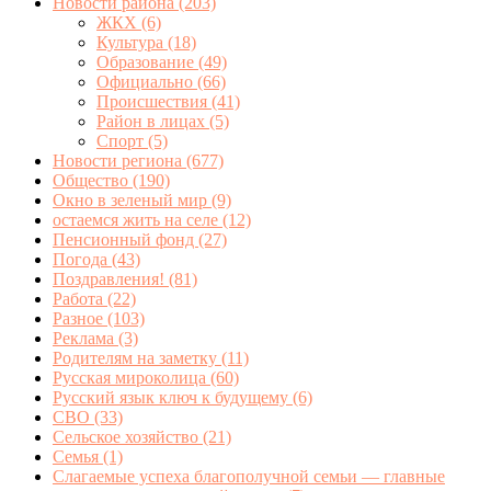
Новости района
(203)
ЖКХ
(6)
Культура
(18)
Образование
(49)
Официально
(66)
Происшествия
(41)
Район в лицах
(5)
Спорт
(5)
Новости региона
(677)
Общество
(190)
Окно в зеленый мир
(9)
остаемся жить на селе
(12)
Пенсионный фонд
(27)
Погода
(43)
Поздравления!
(81)
Работа
(22)
Разное
(103)
Реклама
(3)
Родителям на заметку
(11)
Русская мироколица
(60)
Русский язык ключ к будущему
(6)
СВО
(33)
Сельское хозяйство
(21)
Семья
(1)
Слагаемые успеха благополучной семьи — главные