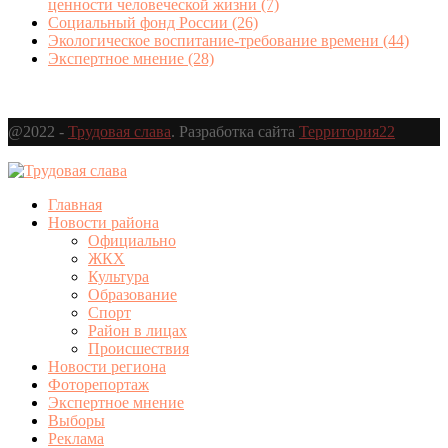
ценности человеческой жизни
(7)
Социальный фонд России
(26)
Экологическое воспитание-требование времени
(44)
Экспертное мнение
(28)
@2022 -
Трудовая слава
. Разработка сайта
Территория22
Главная
Новости района
Официально
ЖКХ
Культура
Образование
Спорт
Район в лицах
Происшествия
Новости региона
Фоторепортаж
Экспертное мнение
Выборы
Реклама