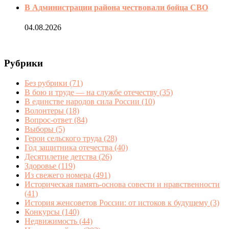
В Администрации района чествовали бойца СВО
04.08.2026
Рубрики
Без рубрики
(71)
В бою и труде — на службе отечеству
(35)
В единстве народов сила России
(10)
Волонтеры
(18)
Вопрос-ответ
(84)
Выборы
(5)
Герои сельского труда
(28)
Год защитника отечества
(40)
Десятилетие детства
(26)
Здоровье
(119)
Из свежего номера
(491)
Историческая память-основа совести и нравственности
(41)
История женсоветов России: от истоков к будущему
(3)
Конкурсы
(140)
Недвижимость
(44)