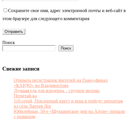
Сохраните свое имя, адрес электронной почты и веб-сайт в
этом браузере для следующего комментария
Поиск
Поиск
Свежие записи
Открыта регистрация зрителей на Гранд-финал
«КАРДО» во Владивостоке
Лучшая еда для младенца – грудное молоко
Почитай-ка
110 сетей, Поклонный крест и вера в победу: репортаж
из села Лаптев Лог
Юбилейные, 50-е «Шукшинские дни на Алтае» прошли
с размахом