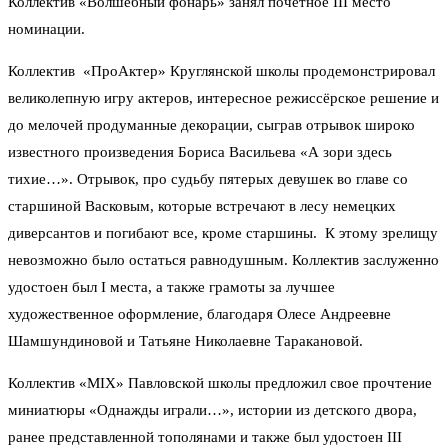
Коллектив «Волшебный фонарь» занял почетное III место
номинации.
Коллектив «ПроАктер» Круглянской школы продемонстрировал
великолепную игру актеров, интересное режиссёрское решение и
до мелочей продуманные декорации, сыграв отрывок широко
известного произведения Бориса Васильева «А зори здесь
тихие…». Отрывок, про судьбу пятерых девушек во главе со
старшиной Васковым, которые встречают в лесу немецких
диверсантов и погибают все, кроме старшины. К этому зрелищу
невозможно было остаться равнодушным. Коллектив заслуженно
удостоен был I места, а также грамоты за лучшее
художественное оформление, благодаря Олесе Андреевне
Шамшундиновой и Татьяне Николаевне Таракановой.
Коллектив «MIX» Павловской школы предложил свое прочтение
миниатюры «Однажды играли…», истории из детского двора,
ранее представленной тополянами и также был удостоен III