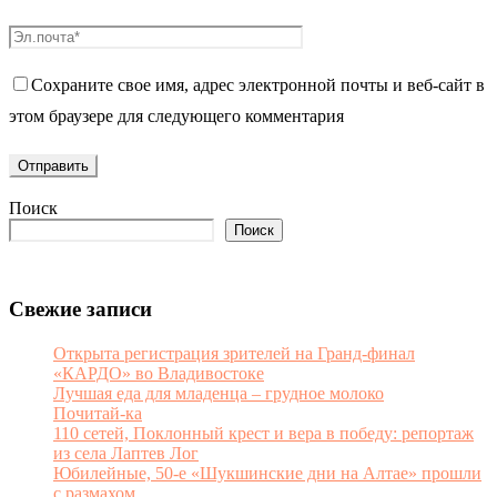
Сохраните свое имя, адрес электронной почты и веб-сайт в
этом браузере для следующего комментария
Поиск
Поиск
Свежие записи
Открыта регистрация зрителей на Гранд-финал
«КАРДО» во Владивостоке
Лучшая еда для младенца – грудное молоко
Почитай-ка
110 сетей, Поклонный крест и вера в победу: репортаж
из села Лаптев Лог
Юбилейные, 50-е «Шукшинские дни на Алтае» прошли
с размахом