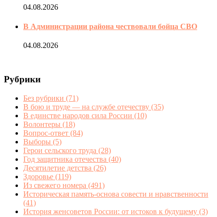
04.08.2026
В Администрации района чествовали бойца СВО
04.08.2026
Рубрики
Без рубрики
(71)
В бою и труде — на службе отечеству
(35)
В единстве народов сила России
(10)
Волонтеры
(18)
Вопрос-ответ
(84)
Выборы
(5)
Герои сельского труда
(28)
Год защитника отечества
(40)
Десятилетие детства
(26)
Здоровье
(119)
Из свежего номера
(491)
Историческая память-основа совести и нравственности
(41)
История женсоветов России: от истоков к будущему
(3)