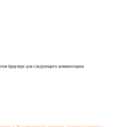
 этом браузере для следующего комментария
овали в 26-м фестивале экологов «Зеленые колокола»