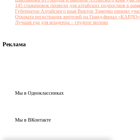
145 стажировок провели для алтайских подростков в рам
Губернатор Алтайского края Виктор Томенко принял уча
Открыта регистрация зрителей на Гранд-финал «КАРДО»
Лучшая еда для младенца – грудное молоко
Реклама
Мы в Одноклассниках
Мы в ВКонтакте