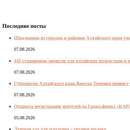
Последние посты
Школьники из городов и районов Алтайского края уча
07.08.2026
145 стажировок провели для алтайских подростков в 
07.08.2026
Губернатор Алтайского края Виктор Томенко принял 
07.08.2026
Открыта регистрация зрителей на Гранд-финал «КАР
05.08.2026
Лучшая еда для младенца – грудное молоко