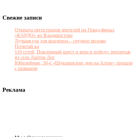
Свежие записи
Открыта регистрация зрителей на Гранд-финал
«КАРДО» во Владивостоке
Лучшая еда для младенца – грудное молоко
Почитай-ка
110 сетей, Поклонный крест и вера в победу: репортаж
из села Лаптев Лог
Юбилейные, 50-е «Шукшинские дни на Алтае» прошли
с размахом
Реклама