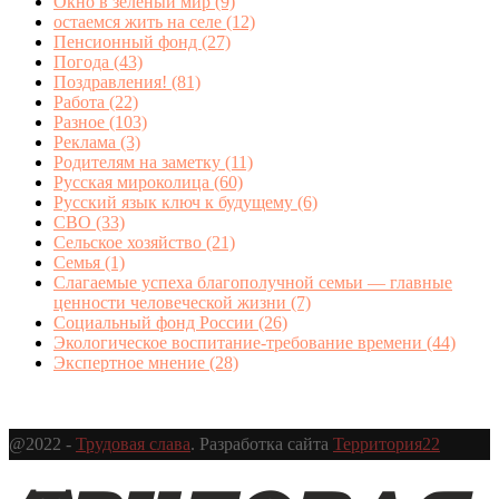
Окно в зеленый мир
(9)
остаемся жить на селе
(12)
Пенсионный фонд
(27)
Погода
(43)
Поздравления!
(81)
Работа
(22)
Разное
(103)
Реклама
(3)
Родителям на заметку
(11)
Русская мироколица
(60)
Русский язык ключ к будущему
(6)
СВО
(33)
Сельское хозяйство
(21)
Семья
(1)
Слагаемые успеха благополучной семьи — главные
ценности человеческой жизни
(7)
Социальный фонд России
(26)
Экологическое воспитание-требование времени
(44)
Экспертное мнение
(28)
@2022 -
Трудовая слава
. Разработка сайта
Территория22