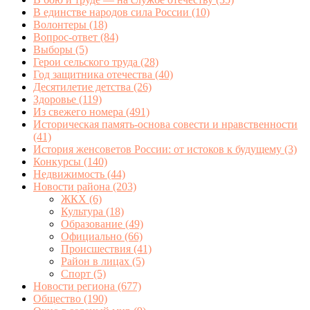
В единстве народов сила России
(10)
Волонтеры
(18)
Вопрос-ответ
(84)
Выборы
(5)
Герои сельского труда
(28)
Год защитника отечества
(40)
Десятилетие детства
(26)
Здоровье
(119)
Из свежего номера
(491)
Историческая память-основа совести и нравственности
(41)
История женсоветов России: от истоков к будущему
(3)
Конкурсы
(140)
Недвижимость
(44)
Новости района
(203)
ЖКХ
(6)
Культура
(18)
Образование
(49)
Официально
(66)
Происшествия
(41)
Район в лицах
(5)
Спорт
(5)
Новости региона
(677)
Общество
(190)