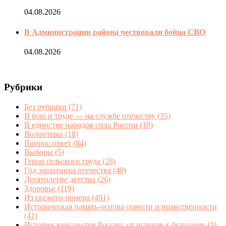
04.08.2026
В Администрации района чествовали бойца СВО
04.08.2026
Рубрики
Без рубрики
(71)
В бою и труде — на службе отечеству
(35)
В единстве народов сила России
(10)
Волонтеры
(18)
Вопрос-ответ
(84)
Выборы
(5)
Герои сельского труда
(28)
Год защитника отечества
(40)
Десятилетие детства
(26)
Здоровье
(119)
Из свежего номера
(491)
Историческая память-основа совести и нравственности
(41)
История женсоветов России: от истоков к будущему
(3)