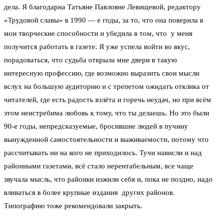
дела. Я благодарна Татьяне Павловне Левищевой, редактору
«Трудовой славы» в 1990 — е годы, за то, что она поверила в
мои творческие способности и убедила в том, что у меня
получится работать в газете. Я уже успела войти во вкус,
порадоваться, что судьба открыла мне двери в такую
интересную профессию, где возможно выразить свои мысли
вслух на большую аудиторию и с трепетом ожидать отклика от
читателей, где есть радость взлёта и горечь неудач, но при всём
этом неистребима любовь к тому, что ты делаешь. Но это были
90-е годы, непредсказуемые, бросившие людей в пучину
вынужденной самостоятельности и выживаемости, потому что
рассчитывать ни на кого не приходилось. Тучи нависли и над
районными газетами, всё стало нерентабельным, все чаще
звучала мысль, что районки изжили себя и, пока не поздно, надо
вливаться в более крупные издания других районов.
Типографию тоже рекомендовали закрыть.