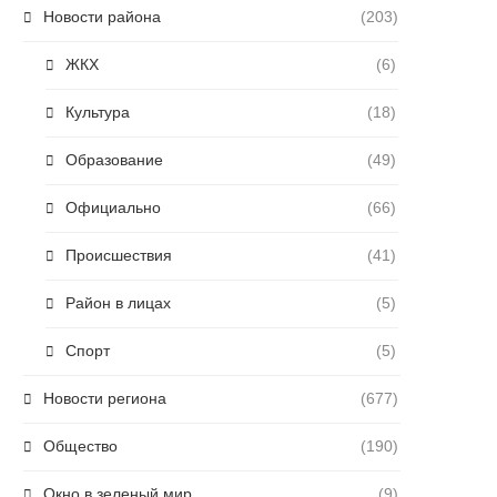
Новости района
(203)
ЖКХ
(6)
Культура
(18)
Образование
(49)
Официально
(66)
Происшествия
(41)
Район в лицах
(5)
Спорт
(5)
Новости региона
(677)
Общество
(190)
Окно в зеленый мир
(9)