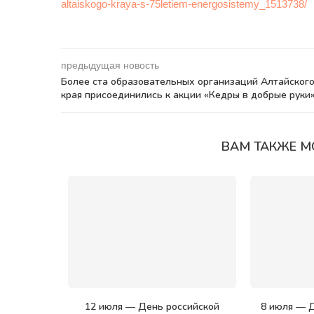
altaiskogo-kraya-s-75letiem-energosistemy_1513738/
предыдущая новость
Более ста образовательных организаций Алтайског
края присоединились к акции «Кедры в добрые руки
ВАМ ТАКЖЕ М
12 июля — День российской
8 июля — Д