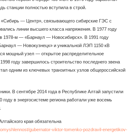
едь станции полностью вступила в строй.
 «Сибирь — Центр», связывающего сибирские ГЭС с
вались линии высшего класса напряжения. В 1977 году
в 1978-м — «Барнаул — Новосибирск». В 1991 году
Барнаул — Новокузнецк» и уникальной ЛЭП 1150 кВ
ился мощный узел — открытое распределительное
 1998 году завершилось строительство последнего звена
стал одним из ключевых транзитных узлов общероссийской
ики. В сентябре 2014 года в Республике Алтай запустили
0 году в энергосистеме региона работали уже восемь
.
лтайского края обязательна
Promyshlennost/gubernator-viktor-tomenko-pozdravil-energetikov-