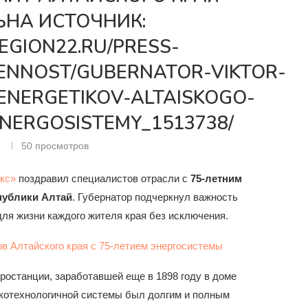
ЬНА ИСТОЧНИК:
REGION22.RU/PRESS-
ENNOST/GUBERNATOR-VIKTOR-
ENERGETIKOV-ALTAISKOGO-
ENERGOSISTEMY_1513738/
6
50
просмотров
кс»
поздравил специалистов отрасли с
75-летним
публики Алтай
. Губернатор подчеркнул важность
ля жизни каждого жителя края без исключения.
тростанции, заработавшей еще в 1898 году в доме
окотехнологичной системы был долгим и полным