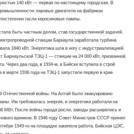
ощностью 140 кВт — первая по-настоящему городская. В
промышленности: паровые двигатели на фабриках
 постепенно гасли керосиновые лампы.
тала быть частным делом, став государственной задачей.
лектропроводной станции Барнаула заработала турбина
вала 1840 кВт. Энергетика шла в ногу с индустриализацией.
т Барнаульской ТЭЦ-1 — станции на 24 000 кВт, призванной
. Через два года, в 1934-м, в Бийске вступила в строй
 в марте 1936 года на ТЭЦ-1 запустили первую в крае
й Отечественной войны. На Алтай было эвакуировано
аны. Им требовалась энергия, и энергетики работали на
36 МВт. После войны города росли, заводы расширялись и
нового времени. В 1946 году Совет Министров СССР принял
ктябре 1949-го на площадке закипела работа. Бийская ЦЭС,
ь от нагрузки.