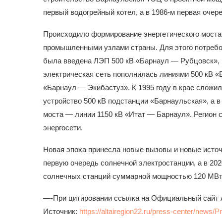
первый водогрейный котел, а в 1986-м первая очер
Происходило формирование энергетического моста
промышленными узлами страны. Для этого потребо
была введена ЛЭП 500 кВ «Барнаул — Рубцовск», 
электрическая сеть пополнилась линиями 500 кВ «
«Барнаул — Экибастуз». К 1995 году в крае слож
устройство 500 кВ подстанции «Барнаульская», а в
моста — линии 1150 кВ «Итат — Барнаул». Регион 
энергосети.
Новая эпоха принесла новые вызовы и новые источн
первую очередь солнечной электростанции, а в 202
солнечных станций суммарной мощностью 120 МВт
—-При цитировании ссылка на Официальный сайт А
Источник:
https://altairegion22.ru/press-center/news/