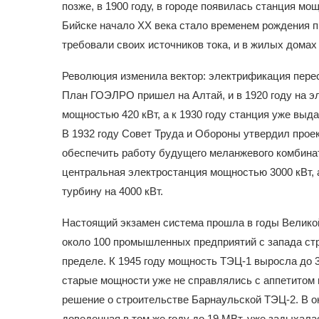
позже, в 1900 году, в городе появилась станция м
Бийске начало XX века стало временем рождения 
требовали своих источников тока, и в жилых домах
Революция изменила вектор: электрификация перес
План ГОЭЛРО пришел на Алтай, и в 1920 году на э
мощностью 420 кВт, а к 1930 году станция уже выда
В 1932 году Совет Труда и Обороны утвердил проек
обеспечить работу будущего меланжевого комбината
центральная электростанция мощностью 3000 кВт, а
турбину на 4000 кВт.
Настоящий экзамен система прошла в годы Велико
около 100 промышленных предприятий с запада стр
пределе. К 1945 году мощность ТЭЦ-1 выросла до 
старые мощности уже не справлялись с аппетитом 
решение о строительстве Барнаульской ТЭЦ-2. В о
доведенная в том же году до 19 МВт, уже задыхалас