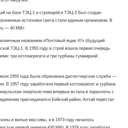
ций на базе ТЭЦ-1 и строящейся ТЭЦ-2 был создан
зрозненные источники света стали единым организмом. В
ть — 40 МВт.
 лаконичным названием «Почтовый ящик 47» (будущий
ской ТЭЦ-1. В 1955 году в строй вошла первая очередь
мя: три котлоагрегата и три турбины суммарной
юля 1955 года была образована диспетчерская служба —
я. В 1957 году заработали первый котлоагрегат и турбина
арнаульская энергосистема впервые встала в параллель с
ъединению присоединился Бийский район. Алтай перестал
зоны и жилые массивы, и в 1973 году началось
остью первой очереди 430 МВт. В 1976 году заработал