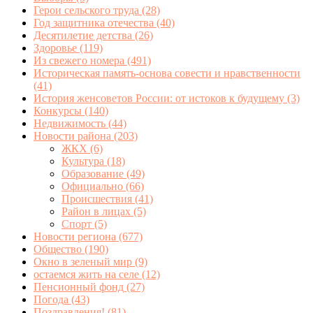
Герои сельского труда
(28)
Год защитника отечества
(40)
Десятилетие детства
(26)
Здоровье
(119)
Из свежего номера
(491)
Историческая память-основа совести и нравственности
(41)
История женсоветов России: от истоков к будущему
(3)
Конкурсы
(140)
Недвижимость
(44)
Новости района
(203)
ЖКХ
(6)
Культура
(18)
Образование
(49)
Официально
(66)
Происшествия
(41)
Район в лицах
(5)
Спорт
(5)
Новости региона
(677)
Общество
(190)
Окно в зеленый мир
(9)
остаемся жить на селе
(12)
Пенсионный фонд
(27)
Погода
(43)
Поздравления!
(81)