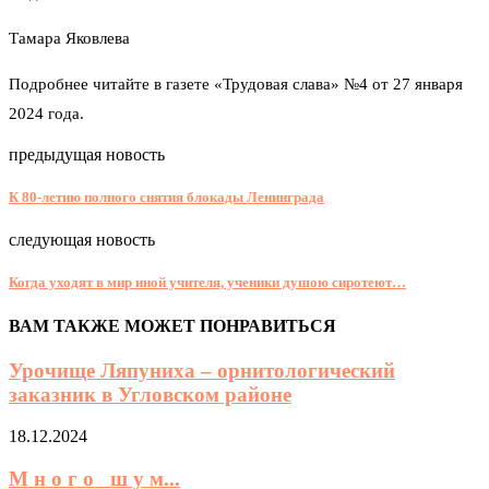
Тамара Яковлева
Подробнее читайте в газете «Трудовая слава» №4 от 27 января
2024 года.
предыдущая новость
К 80-летию полного снятия блокады Ленинграда
следующая новость
Когда уходят в мир иной учителя, ученики душою сиротеют…
ВАМ ТАКЖЕ МОЖЕТ ПОНРАВИТЬСЯ
Урочище Ляпуниха – орнитологический
заказник в Угловском районе
18.12.2024
М н о г о ш у м...