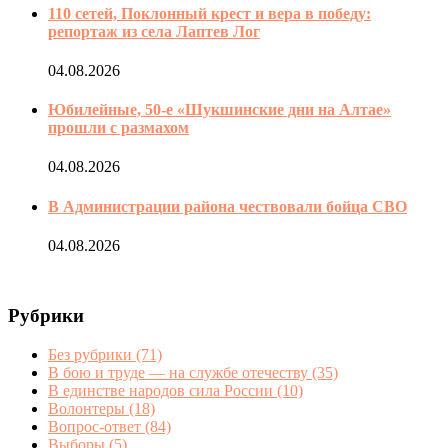
110 сетей, Поклонный крест и вера в победу:
репортаж из села Лаптев Лог
04.08.2026
Юбилейные, 50-е «Шукшинские дни на Алтае»
прошли с размахом
04.08.2026
В Администрации района чествовали бойца СВО
04.08.2026
Рубрики
Без рубрики
(71)
В бою и труде — на службе отечеству
(35)
В единстве народов сила России
(10)
Волонтеры
(18)
Вопрос-ответ
(84)
Выборы
(5)