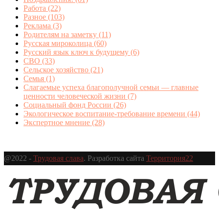
Работа
(22)
Разное
(103)
Реклама
(3)
Родителям на заметку
(11)
Русская мироколица
(60)
Русский язык ключ к будущему
(6)
СВО
(33)
Сельское хозяйство
(21)
Семья
(1)
Слагаемые успеха благополучной семьи — главные
ценности человеческой жизни
(7)
Социальный фонд России
(26)
Экологическое воспитание-требование времени
(44)
Экспертное мнение
(28)
@2022 -
Трудовая слава
. Разработка сайта
Территория22