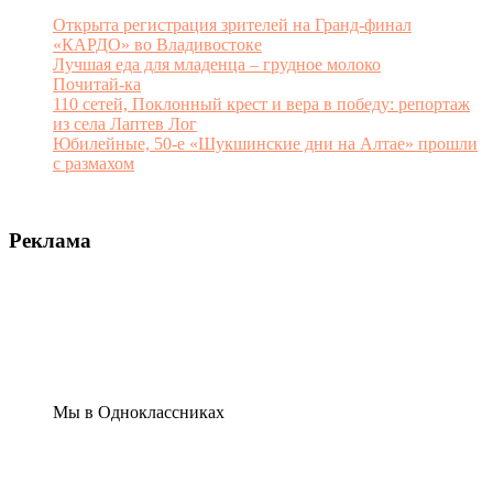
Открыта регистрация зрителей на Гранд-финал
«КАРДО» во Владивостоке
Лучшая еда для младенца – грудное молоко
Почитай-ка
110 сетей, Поклонный крест и вера в победу: репортаж
из села Лаптев Лог
Юбилейные, 50-е «Шукшинские дни на Алтае» прошли
с размахом
Реклама
Мы в Одноклассниках