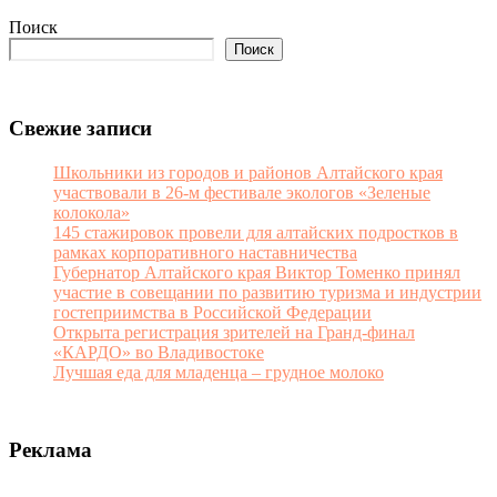
Поиск
Поиск
Свежие записи
Школьники из городов и районов Алтайского края
участвовали в 26-м фестивале экологов «Зеленые
колокола»
145 стажировок провели для алтайских подростков в
рамках корпоративного наставничества
Губернатор Алтайского края Виктор Томенко принял
участие в совещании по развитию туризма и индустрии
гостеприимства в Российской Федерации
Открыта регистрация зрителей на Гранд-финал
«КАРДО» во Владивостоке
Лучшая еда для младенца – грудное молоко
Реклама