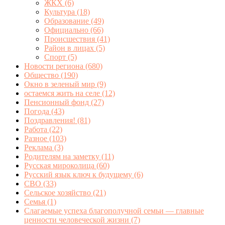
ЖКХ
(6)
Культура
(18)
Образование
(49)
Официально
(66)
Происшествия
(41)
Район в лицах
(5)
Спорт
(5)
Новости региона
(680)
Общество
(190)
Окно в зеленый мир
(9)
остаемся жить на селе
(12)
Пенсионный фонд
(27)
Погода
(43)
Поздравления!
(81)
Работа
(22)
Разное
(103)
Реклама
(3)
Родителям на заметку
(11)
Русская мироколица
(60)
Русский язык ключ к будущему
(6)
СВО
(33)
Сельское хозяйство
(21)
Семья
(1)
Слагаемые успеха благополучной семьи — главные
ценности человеческой жизни
(7)