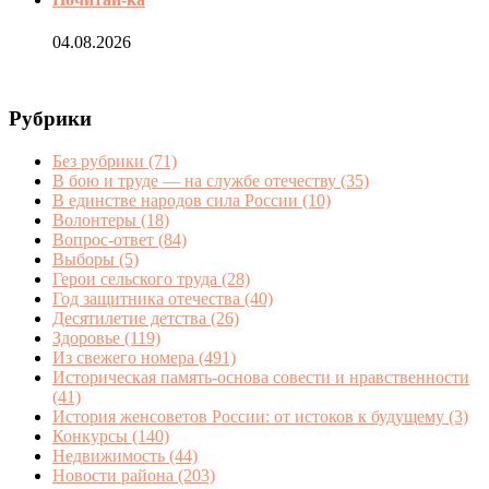
04.08.2026
Рубрики
Без рубрики
(71)
В бою и труде — на службе отечеству
(35)
В единстве народов сила России
(10)
Волонтеры
(18)
Вопрос-ответ
(84)
Выборы
(5)
Герои сельского труда
(28)
Год защитника отечества
(40)
Десятилетие детства
(26)
Здоровье
(119)
Из свежего номера
(491)
Историческая память-основа совести и нравственности
(41)
История женсоветов России: от истоков к будущему
(3)
Конкурсы
(140)
Недвижимость
(44)
Новости района
(203)