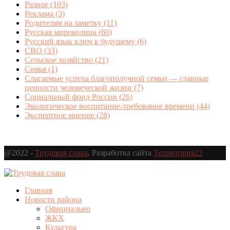
Разное
(103)
Реклама
(3)
Родителям на заметку
(11)
Русская мироколица
(60)
Русский язык ключ к будущему
(6)
СВО
(33)
Сельское хозяйство
(21)
Семья
(1)
Слагаемые успеха благополучной семьи — главные
ценности человеческой жизни
(7)
Социальный фонд России
(26)
Экологическое воспитание-требование времени
(44)
Экспертное мнение
(28)
@2022 -
Трудовая слава
. Разработка сайта
Территория22
Главная
Новости района
Официально
ЖКХ
Культура