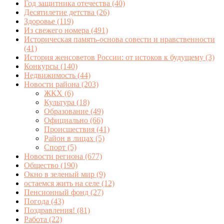
Год защитника отечества
(40)
Десятилетие детства
(26)
Здоровье
(119)
Из свежего номера
(491)
Историческая память-основа совести и нравственности
(41)
История женсоветов России: от истоков к будущему
(3)
Конкурсы
(140)
Недвижимость
(44)
Новости района
(203)
ЖКХ
(6)
Культура
(18)
Образование
(49)
Официально
(66)
Происшествия
(41)
Район в лицах
(5)
Спорт
(5)
Новости региона
(677)
Общество
(190)
Окно в зеленый мир
(9)
остаемся жить на селе
(12)
Пенсионный фонд
(27)
Погода
(43)
Поздравления!
(81)
Работа
(22)