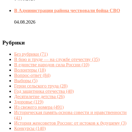
В Администрации района чествовали бойца СВО
04.08.2026
Рубрики
Без рубрики
(71)
В бою и труде — на службе отечеству
(35)
В единстве народов сила России
(10)
Волонтеры
(18)
Вопрос-ответ
(84)
Выборы
(5)
Герои сельского труда
(28)
Год защитника отечества
(40)
Десятилетие детства
(26)
Здоровье
(119)
Из свежего номера
(491)
Историческая память-основа совести и нравственности
(41)
История женсоветов России: от истоков к будущему
(3)
Конкурсы
(140)